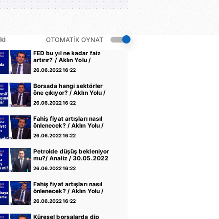
ki
OTOMATİK OYNAT
FED bu yıl ne kadar faiz
artırır? / Aklın Yolu /
20.06.2022
26.06.2022 16:22
Borsada hangi sektörler
öne çıkıyor? / Aklın Yolu /
13.06.2022
26.06.2022 16:22
Fahiş fiyat artışları nasıl
önlenecek? / Aklın Yolu /
06.06.2022
26.06.2022 16:22
Petrolde düşüş bekleniyor
mu?/ Analiz / 30.05.2022
26.06.2022 16:22
Fahiş fiyat artışları nasıl
önlenecek? / Aklın Yolu /
30.05.2022
26.06.2022 16:22
Küresel borsalarda dip