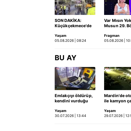
SON DAKİKA:
Var Mısın Yo
Küçükçekmece'de
Musun 29. B
korkunç kaza!
Fragmanı
Yaşam
Fragman
Otomobil, İETT
yayınlandı | 
05.08.2026 | 08:24
05.08.2026 | 10
otobüsüne çarptı: 3
kişi hayatını
kaybetti | Video
BU AY
Emlakçıyı öldürüp,
Mardin'de ot
kendini vurduğu
ile kamyon ça
olayın görüntüsü
2'si çocuk 3 k
Yaşam
Yaşam
ortaya çıktı | Video
hayatını kayb
30.07.2026 | 13:44
29.07.2026 | 12:
Kaza anı ka