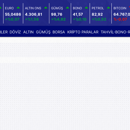
EURO
ALTIN ONS
GÜMÜŞ
BONO
PETROL
BITCOIN
55,0486
4.306,81
98,76
41,57
82,92
64.767,
+%0,07
+%1,58
+%4,82
+%0,10
+%0,52
%-0,07
RLER
DÖVİZ
ALTIN
GÜMÜŞ
BORSA
KRİPTO PARALAR
TAHVİL-BONO-