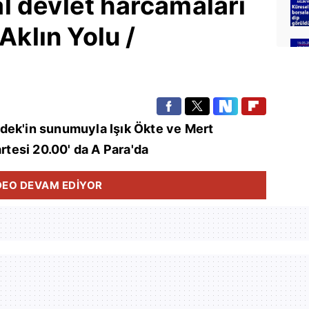
l devlet harcamaları
 Aklın Yolu /
dek'in sunumuyla Işık Ökte ve Mert
artesi 20.00' da A Para'da
DEO DEVAM EDİYOR