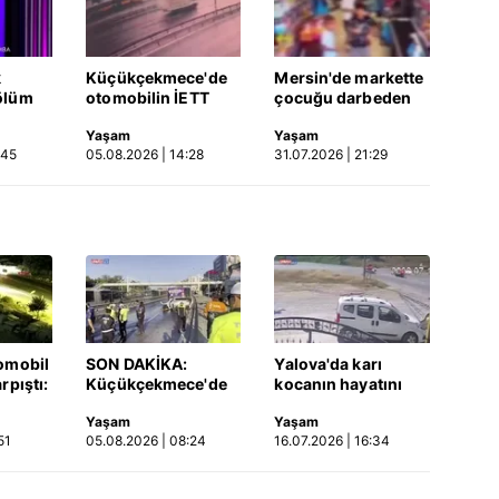
k
Küçükçekmece'de
Mersin'de markette
ölüm
otomobilin İETT
çocuğu darbeden
otobüsüne çarptığı
şüpheli gözaltında
Yaşam
Yaşam
Video
kaza kamerada |
:45
05.08.2026 | 14:28
31.07.2026 | 21:29
Video
omobil
SON DAKİKA:
Yalova'da karı
rpıştı:
Küçükçekmece'de
kocanın hayatını
işi
korkunç kaza!
kaybettiği feci
Yaşam
Yaşam
etti!
Otomobil, İETT
motosiklet kazası
51
05.08.2026 | 08:24
16.07.2026 | 16:34
merada
otobüsüne çarptı: 3
saniye saniye
kişi hayatını
kameraya yansıdı |
kaybetti | Video
Video