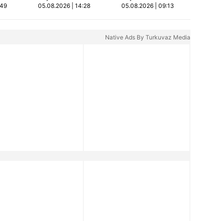
:49
05.08.2026 | 14:28
05.08.2026 | 09:13
Video
kızları ağır
yaralandı | Video
Native Ads By Turkuvaz Media