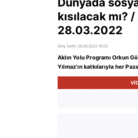
Dünyada sosya
kısılacak mı? /
28.03.2022
Giriş Tarihi: 26.06.2022 16:23
Aklın Yolu Programı Orkun Gö
Yılmaz'ın katkılarıyla her Paz
Vİ