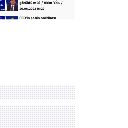
görüldü mü? / Aklın Yolu /
23.05.2022
26.06.2022 16:22
FED'in şahin politikası
enflasyonu frenler mi? /
Aklın Yolu / 16.05.2022
26.06.2022 16:22
Borsa İstanbul'da yükseliş
sürecek mi? / Aklın Yolu /
09.05.2022
26.06.2022 16:22
Borsa İstanbul'da bilanço
dönemi / Aklın Yolu /
25.04.2022
26.06.2022 16:23
Dezenflasyonist süreç ne
zaman başlar?/ Aklın Yolu /
18.04.2022
26.06.2022 16:22
ECB faiz politikasını nasıl
şekillendirecek? / Aklın
Yolu / 11.04.2022
26.06.2022 16:22
KDV indirimin enflasyona
etkisi ne olur? / Aklın Yolu /
04.04.2022
26.06.2022 16:22