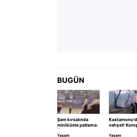
BUGÜN
Şam kırsalında
Kastamonu'd
minibüste patlama:
vahşet! Kom
Ölü ve yaralılar var
öldürüp evini
Yaşam
Yaşam
aracını ateşe 