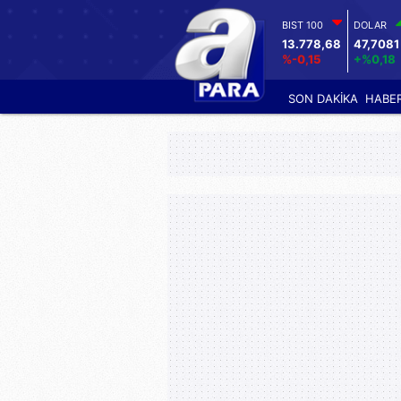
BIST 100
DOLAR
13.778,68
47,7081
%-0,15
+%0,18
SON DAKİKA
HABE