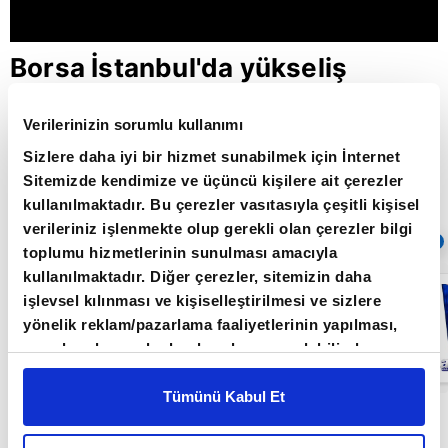
Borsa İstanbul'da yükseliş
sürecek mi? / Aklın Yolu /
Verilerinizin sorumlu kullanımı
09.05.2022
Sizlere daha iyi bir hizmet sunabilmek için İnternet
Sitemizde kendimize ve üçüncü kişilere ait çerezler
kullanılmaktadır. Bu çerezler vasıtasıyla çeşitli kişisel
Giriş Tarihi: 26.06.2022 16:22
verileriniz işlenmekte olup gerekli olan çerezler bilgi
Sıradaki
OTOMATİK OYNAT
toplumu hizmetlerinin sunulması amacıyla
kullanılmaktadır. Diğer çerezler, sitemizin daha
FED bu yıl ne
işlevsel kılınması ve kişiselleştirilmesi ve sizlere
kadar faiz
artırır? / Aklın
yönelik reklam/pazarlama faaliyetlerinin yapılması,
Yolu /
amaçlarıyla sınırlı olarak açık rızanız dahilinde
20.06.2022
kullanılacaktır. Çerezlere ilişkin tercihlerinizi çerez
paneli vasıtasıyla belirleyebilirsiniz. Çerezlere ilişkin
Tümünü Kabul Et
Aklın Yolu Programı Orkun Gödek'in sunumuyla
detaylı bilgi için Ayarlar butonuna tıklayabilir,
Çerez
Bilgilendirme
Metnimizi ziyaret edebilirsiniz.
Işık Ökte ve Mert Yılmaz'ın katkılarıyla her