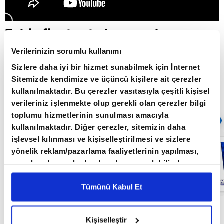
Fahiş fiyat artışları nasıl
önlenecek? / Aklın Yolu /
Verilerinizin sorumlu kullanımı
06.06.2022
Sizlere daha iyi bir hizmet sunabilmek için İnternet
Sitemizde kendimize ve üçüncü kişilere ait çerezler
kullanılmaktadır. Bu çerezler vasıtasıyla çeşitli kişisel
verileriniz işlenmekte olup gerekli olan çerezler bilgi
Giriş Tarihi: 26.06.2022 16:22
toplumu hizmetlerinin sunulması amacıyla
Sıradaki
OTOMATİK OYNAT
kullanılmaktadır. Diğer çerezler, sitemizin daha
işlevsel kılınması ve kişiselleştirilmesi ve sizlere
FED bu yıl ne
yönelik reklam/pazarlama faaliyetlerinin yapılması,
kadar faiz
artırır? / Aklın
amaçlarıyla sınırlı olarak açık rızanız dahilinde
Yolu /
kullanılacaktır. Çerezlere ilişkin tercihlerinizi çerez
20.06.2022
paneli vasıtasıyla belirleyebilirsiniz. Çerezlere ilişkin
Tümünü Kabul Et
detaylı bilgi için Ayarlar butonuna tıklayabilir,
Çerez
Bilgilendirme
Metnimizi ziyaret edebilirsiniz.
Kişiselleştir
6698 sayılı Kişisel Verilerin Korunması Kanunu