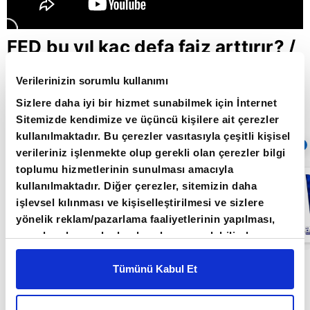
FED bu yıl kaç defa faiz arttırır? /
Aklın Yolu / 14.03.2022
Verilerinizin sorumlu kullanımı
Sizlere daha iyi bir hizmet sunabilmek için İnternet
Sitemizde kendimize ve üçüncü kişilere ait çerezler
Giriş Tarihi: 26.06.2022 16:22
kullanılmaktadır. Bu çerezler vasıtasıyla çeşitli kişisel
Sıradaki
OTOMATİK OYNAT
verileriniz işlenmekte olup gerekli olan çerezler bilgi
toplumu hizmetlerinin sunulması amacıyla
FED bu yıl ne
kullanılmaktadır. Diğer çerezler, sitemizin daha
kadar faiz
artırır? / Aklın
işlevsel kılınması ve kişiselleştirilmesi ve sizlere
Yolu /
yönelik reklam/pazarlama faaliyetlerinin yapılması,
20.06.2022
amaçlarıyla sınırlı olarak açık rızanız dahilinde
kullanılacaktır. Çerezlere ilişkin tercihlerinizi çerez
Aklın Yolu Programı Orkun Gödek'in sunumuyla
paneli vasıtasıyla belirleyebilirsiniz. Çerezlere ilişkin
Tümünü Kabul Et
detaylı bilgi için Ayarlar butonuna tıklayabilir,
Çerez
Işık Ökte ve Mert Yılmaz'ın katkılarıyla her
Bilgilendirme
Metnimizi ziyaret edebilirsiniz.
Pazartesi 20.00' da A Para'da