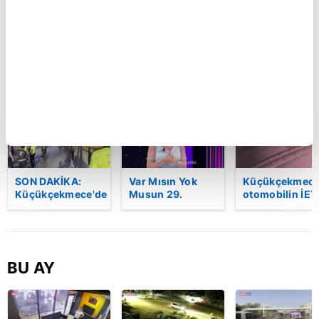
kazada can veren
halindeyken
yaşındaki Ali'n
kadının cenazesi
aniden alev alan
bıçakla
sıkıştığı araçtan
otomobildeki 4
öldürüldüğü
güçlükle çıkarıldı
kişi yaralandı
kavganın
| Video
görüntüleri
ortaya çıktı |
Video
BU HAFTA
SON DAKİKA:
Var Mısın Yok
Küçükçekmece
Küçükçekmece'de
Musun 29.
otomobilin İET
korkunç kaza!
Bölüm Fragmanı
otobüsüne
Otomobil, İETT
yayınlandı |
çarptığı kaza
otobüsüne
Video
kamerada | Vi
çarptı: 3 kişi
hayatını kaybetti
BU AY
| Video