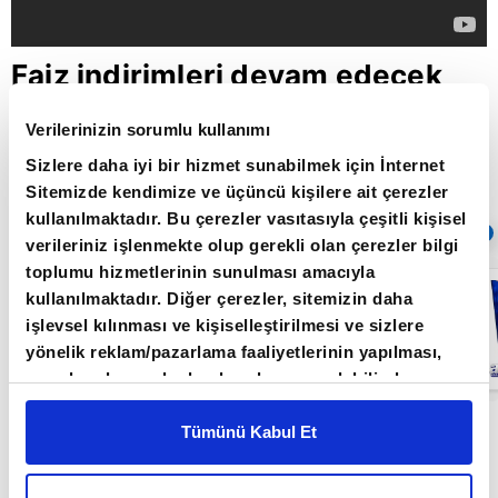
Faiz indirimleri devam edecek
mi? / Aklın Yolu / 22.11.2021
Verilerinizin sorumlu kullanımı
Sizlere daha iyi bir hizmet sunabilmek için İnternet
Sitemizde kendimize ve üçüncü kişilere ait çerezler
Giriş Tarihi: 26.06.2022 16:22
kullanılmaktadır. Bu çerezler vasıtasıyla çeşitli kişisel
Sıradaki
OTOMATİK OYNAT
verileriniz işlenmekte olup gerekli olan çerezler bilgi
toplumu hizmetlerinin sunulması amacıyla
FED bu yıl ne
kullanılmaktadır. Diğer çerezler, sitemizin daha
kadar faiz
artırır? / Aklın
işlevsel kılınması ve kişiselleştirilmesi ve sizlere
Yolu /
yönelik reklam/pazarlama faaliyetlerinin yapılması,
20.06.2022
amaçlarıyla sınırlı olarak açık rızanız dahilinde
kullanılacaktır. Çerezlere ilişkin tercihlerinizi çerez
Aklın Yolu Programı Orkun Gödek'in sunumuyla
paneli vasıtasıyla belirleyebilirsiniz. Çerezlere ilişkin
Tümünü Kabul Et
detaylı bilgi için Ayarlar butonuna tıklayabilir,
Çerez
Işık Ökte ve Mert Yılmaz'ın katkılarıyla her
Bilgilendirme
Metnimizi ziyaret edebilirsiniz.
pazartesi 20.00' da A Para'da