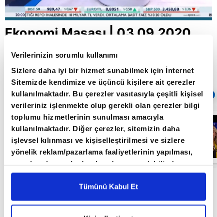
Ekonomi Masası | 03.09.2020
Verilerinizin sorumlu kullanımı
Sizlere daha iyi bir hizmet sunabilmek için İnternet
Giriş Tarihi: 04.09.2020 20:48
Güncelleme Tarihi: 26.06.2022 16:47
Sitemizde kendimize ve üçüncü kişilere ait çerezler
kullanılmaktadır. Bu çerezler vasıtasıyla çeşitli kişisel
Sıradaki
OTOMATİK OYNAT
verileriniz işlenmekte olup gerekli olan çerezler bilgi
toplumu hizmetlerinin sunulması amacıyla
Ekonomi
Masası |
kullanılmaktadır. Diğer çerezler, sitemizin daha
07.01.2021
işlevsel kılınması ve kişiselleştirilmesi ve sizlere
yönelik reklam/pazarlama faaliyetlerinin yapılması,
amaçlarıyla sınırlı olarak açık rızanız dahilinde
kullanılacaktır. Çerezlere ilişkin tercihlerinizi çerez
Ekonomideki en önemli gelişmelerin uzman
paneli vasıtasıyla belirleyebilirsiniz. Çerezlere ilişkin
Tümünü Kabul Et
konuklarla değerlendirildiği Ekonomi Masası, her
detaylı bilgi için Ayarlar butonuna tıklayabilir,
Çerez
Perşembe saat 20:00'de A Para'da!
Bilgilendirme
Metnimizi ziyaret edebilirsiniz.