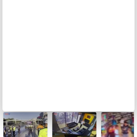
BUGÜN
Var Mısın Yok
Küçükçekmece'de
Otomobille
Musun 29.
otomobilin İETT
çarpışıp
Bölüm Fragmanı
otobüsüne
savrulan
yayınlandı |
çarptığı kaza
motosiklet baş
Video
kamerada | Video
bir araca çarptı
2 yaralı
BU HAFTA