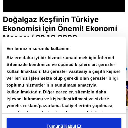
Doğalgaz Keşfinin Türkiye
Ekonomisi İçin Önemi! Ekonomi
Masası / 22.10.2020
Verilerinizin sorumlu kullanımı
Sizlere daha iyi bir hizmet sunabilmek için İnternet
Giriş Tarihi: 26.06.2022 16:47
Sitemizde kendimize ve üçüncü kişilere ait çerezler
Sıradaki
OTOMATİK OYNAT
kullanılmaktadır. Bu çerezler vasıtasıyla çeşitli kişisel
verileriniz işlenmekte olup gerekli olan çerezler bilgi
Ekonomi
toplumu hizmetlerinin sunulması amacıyla
Masası |
kullanılmaktadır. Diğer çerezler, sitemizin daha
07.01.2021
işlevsel kılınması ve kişiselleştirilmesi ve sizlere
yönelik reklam/pazarlama faaliyetlerinin yapılması,
amaçlarıyla sınırlı olarak açık rızanız dahilinde
Akademisyenler, gazeteciler, iş dünyası bir
kullanılacaktır. Çerezlere ilişkin tercihlerinizi çerez
paneli vasıtasıyla belirleyebilirsiniz. Çerezlere ilişkin
Tümünü Kabul Et
masa etrafında buluşuyor. Günü ve geleceği