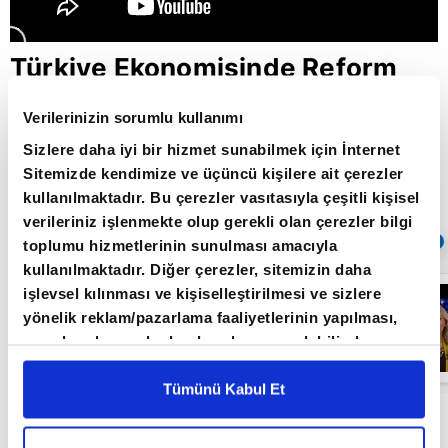
Türkiye Ekonomisinde Reform
Dönemi / Ekonomi Masası / A
Verilerinizin sorumlu kullanımı
Para / 19.11.2020
Sizlere daha iyi bir hizmet sunabilmek için İnternet
Sitemizde kendimize ve üçüncü kişilere ait çerezler
kullanılmaktadır. Bu çerezler vasıtasıyla çeşitli kişisel
Giriş Tarihi: 26.06.2022 16:47
verileriniz işlenmekte olup gerekli olan çerezler bilgi
Sıradaki
OTOMATİK OYNAT
toplumu hizmetlerinin sunulması amacıyla
kullanılmaktadır. Diğer çerezler, sitemizin daha
Ekonomi
işlevsel kılınması ve kişiselleştirilmesi ve sizlere
Masası |
yönelik reklam/pazarlama faaliyetlerinin yapılması,
07.01.2021
amaçlarıyla sınırlı olarak açık rızanız dahilinde
kullanılacaktır. Çerezlere ilişkin tercihlerinizi çerez
paneli vasıtasıyla belirleyebilirsiniz. Çerezlere ilişkin
Tümünü Kabul Et
detaylı bilgi için Ayarlar butonuna tıklayabilir,
Çerez
Türkiye Ekonomisinde Reform Dönemi /
Bilgilendirme
Metnimizi ziyaret edebilirsiniz.
Ekonomi Masası / A Para / 19.11.2020