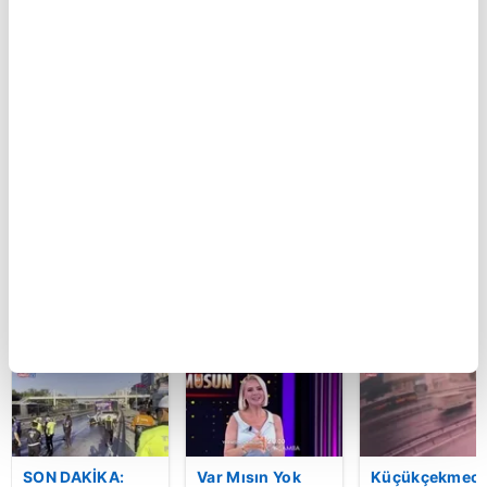
BUGÜN
Kastamonu'da
Küçükçekmece'de
Şam kırsalında
vahşet!
otomobilin İETT
minibüste
Komşusunu
otobüsüne
patlama: Ölü v
öldürüp evini ve
çarptığı kaza
yaralılar var
aracını ateşe
kamerada | Video
verdi | Video
BU HAFTA
SON DAKİKA:
Var Mısın Yok
Küçükçekmece