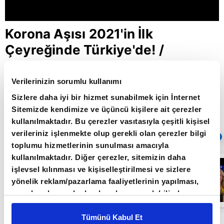
Korona Aşısı 2021'in İlk
Çeyreğinde Türkiye'de! /
Ekonomi Masası / A Para /
22.10.2020
Verilerinizin sorumlu kullanımı
Sizlere daha iyi bir hizmet sunabilmek için İnternet
Sitemizde kendimize ve üçüncü kişilere ait çerezler
kullanılmaktadır. Bu çerezler vasıtasıyla çeşitli kişisel
Giriş Tarihi: 26.06.2022 16:47
verileriniz işlenmekte olup gerekli olan çerezler bilgi
Sıradaki
OTOMATİK OYNAT
toplumu hizmetlerinin sunulması amacıyla
kullanılmaktadır. Diğer çerezler, sitemizin daha
Ekonomi
işlevsel kılınması ve kişiselleştirilmesi ve sizlere
Masası |
07.01.2021
yönelik reklam/pazarlama faaliyetlerinin yapılması,
amaçlarıyla sınırlı olarak açık rızanız dahilinde
kullanılacaktır. Çerezlere ilişkin tercihlerinizi çerez
paneli vasıtasıyla belirleyebilirsiniz. Çerezlere ilişkin
Tümünü Kabul Et