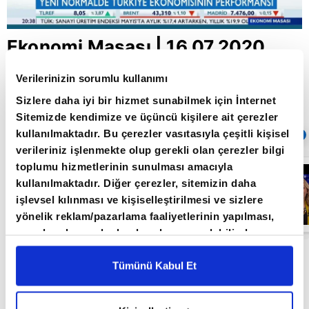
Ekonomi Masası | 16.07.2020
Verilerinizin sorumlu kullanımı
Sizlere daha iyi bir hizmet sunabilmek için İnternet
Giriş Tarihi: 17.07.2020 18:38
Güncelleme Tarihi: 26.06.2022 16:47
Sitemizde kendimize ve üçüncü kişilere ait çerezler
kullanılmaktadır. Bu çerezler vasıtasıyla çeşitli kişisel
Sıradaki
OTOMATİK OYNAT
verileriniz işlenmekte olup gerekli olan çerezler bilgi
toplumu hizmetlerinin sunulması amacıyla
Ekonomi
Masası |
kullanılmaktadır. Diğer çerezler, sitemizin daha
07.01.2021
işlevsel kılınması ve kişiselleştirilmesi ve sizlere
yönelik reklam/pazarlama faaliyetlerinin yapılması,
amaçlarıyla sınırlı olarak açık rızanız dahilinde
kullanılacaktır. Çerezlere ilişkin tercihlerinizi çerez
Ekonomideki en önemli gelişmelerin uzman
paneli vasıtasıyla belirleyebilirsiniz. Çerezlere ilişkin
Tümünü Kabul Et
konuklarla değerlendirildiği Ekonomi Masası, her
detaylı bilgi için Ayarlar butonuna tıklayabilir,
Çerez
Perşembe saat 20:00'de A Para'da!
Bilgilendirme
Metnimizi ziyaret edebilirsiniz.