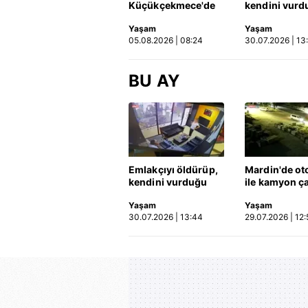
Küçükçekmece'de
kendini vurd
korkunç kaza!
olayın görün
Yaşam
Yaşam
Otomobil, İETT
ortaya çıktı |
05.08.2026 | 08:24
30.07.2026 | 13
otobüsüne çarptı: 3
kişi hayatını
kaybetti | Video
BU AY
Emlakçıyı öldürüp,
Mardin'de ot
kendini vurduğu
ile kamyon ça
olayın görüntüsü
2'si çocuk 3 k
Yaşam
Yaşam
ortaya çıktı | Video
hayatını kayb
30.07.2026 | 13:44
29.07.2026 | 12:
Kaza anı ka