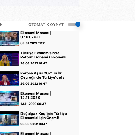
ki
OTOMATİK OYNAT
Ekonomi Masası |
07.01.2021
08.01.2021 11:31
Türkiye Ekonomisinde
Reform Dönemi / Ekonomi
Masası / A Para /
26.06.2022 16:47
19.11.2020
Korona Aşısı 2021'in İlk
Çeyreğinde Türkiye'de! /
Ekonomi Masası / A Para /
26.06.2022 16:47
22.10.2020
Ekonomi Masası |
12.11.2020
13.11.2020 09:37
Doğalgaz Keşfinin Türkiye
Ekonomisi İçin Önemi!
Ekonomi Masası /
26.06.2022 16:47
22.10.2020
Ekonomi Masası |