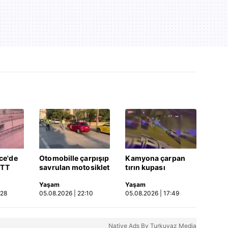
ce'de
Otomobille çarpışıp
Kamyona çarpan
ETT
savrulan motosiklet
tırın kupası
rptığı
başka bir araca
dorseden ayrıldı: 1
Yaşam
Yaşam
a |
çarptı: 2 yaralı
ağır yaralı
:28
05.08.2026 | 22:10
05.08.2026 | 17:49
Native Ads By Turkuvaz Media