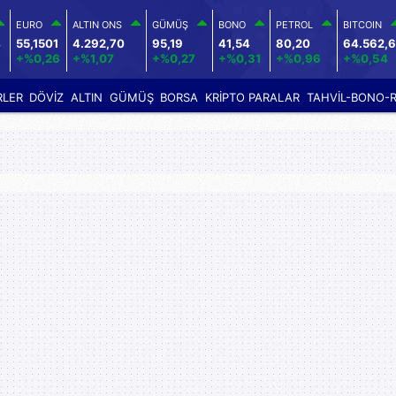
EURO
ALTIN ONS
GÜMÜŞ
BONO
PETROL
BITCOIN
4
55,1501
4.292,70
95,19
41,54
80,20
64.562,
+%0,26
+%1,07
+%0,27
+%0,31
+%0,96
+%0,54
RLER
DÖVİZ
ALTIN
GÜMÜŞ
BORSA
KRİPTO PARALAR
TAHVİL-BONO-