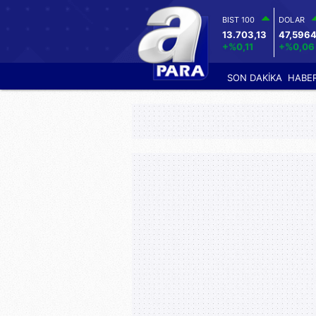
BIST 100
DOLAR
13.703,13
47,596
+%0,11
+%0,06
SON DAKİKA
HABE