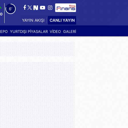
5’
60
CANLI YAYIN
YAYIN AKIŞI
REPO
YURTDIŞI PİYASALAR
VİDEO
GALERİ