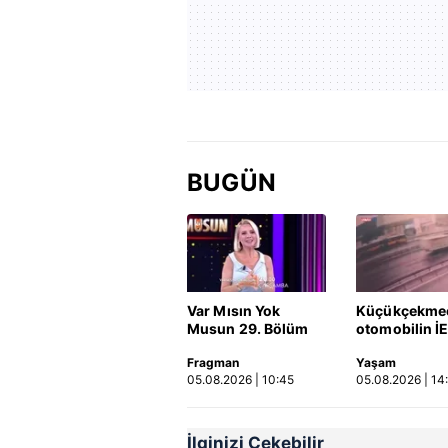
BUGÜN
Var Mısın Yok
Küçükçekme
Musun 29. Bölüm
otomobilin İ
Fragmanı
otobüsüne ça
Fragman
Yaşam
yayınlandı | Video
kaza kamerad
05.08.2026 | 10:45
05.08.2026 | 14
Video
İlginizi Çekebilir