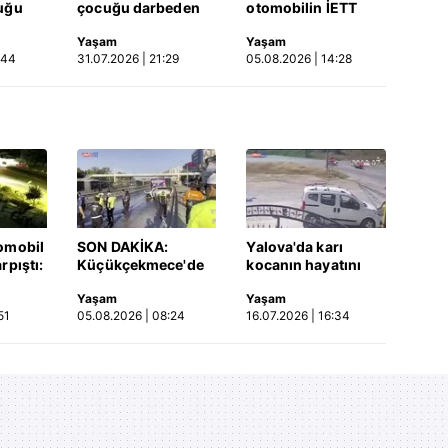
uğu
çocuğu darbeden
otomobilin İETT
tüsü
şüpheli gözaltında
otobüsüne çarptığı
Yaşam
Yaşam
 Video
kaza kamerada |
:44
31.07.2026 | 21:29
05.08.2026 | 14:28
Video
omobil
SON DAKİKA:
Yalova'da karı
rpıştı:
Küçükçekmece'de
kocanın hayatını
işi
korkunç kaza!
kaybettiği feci
Yaşam
Yaşam
etti!
Otomobil, İETT
motosiklet kazası
51
05.08.2026 | 08:24
16.07.2026 | 16:34
merada
otobüsüne çarptı: 3
saniye saniye
kişi hayatını
kameraya yansıdı |
kaybetti | Video
Video