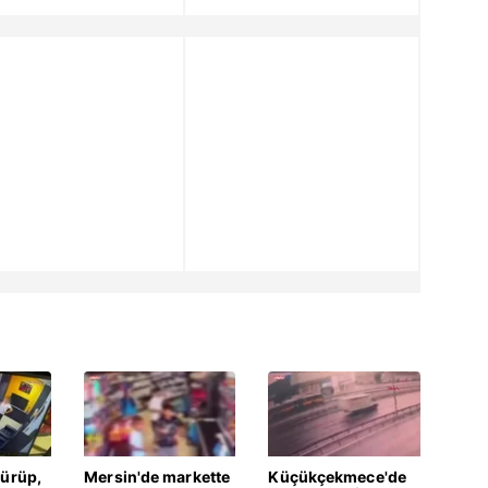
dürüp,
Mersin'de markette
Küçükçekmece'de