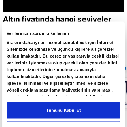
Altın fiyatında hangi seviyeler
takip ediliyor? / Şirket Raporu /
Verilerinizin sorumlu kullanımı
17.08.2021
Sizlere daha iyi bir hizmet sunabilmek için İnternet
Sitemizde kendimize ve üçüncü kişilere ait çerezler
kullanılmaktadır. Bu çerezler vasıtasıyla çeşitli kişisel
Giriş Tarihi: 26.06.2022 16:41
verileriniz işlenmekte olup gerekli olan çerezler bilgi
Sıradaki
OTOMATİK OYNAT
toplumu hizmetlerinin sunulması amacıyla
kullanılmaktadır. Diğer çerezler, sitemizin daha
Parasal sıkışma
işlevsel kılınması ve kişiselleştirilmesi ve sizlere
enflasyonu
yönelik reklam/pazarlama faaliyetlerinin yapılması,
belirler mi? /
Şirket Raporu /
amaçlarıyla sınırlı olarak açık rızanız dahilinde
21.06.2022
kullanılacaktır. Çerezlere ilişkin tercihlerinizi çerez
paneli vasıtasıyla belirleyebilirsiniz. Çerezlere ilişkin
Tümünü Kabul Et
detaylı bilgi için Ayarlar butonuna tıklayabilir,
Çerez
Şirket Raporu programı her salı saat 20.00'da A
Bilgilendirme
Metnimizi ziyaret edebilirsiniz.
Para'da