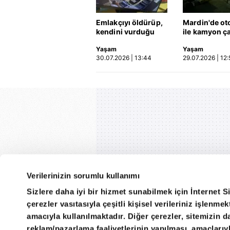
Emlakçıyı öldürüp,
Mardin'de ot
kendini vurduğu
ile kamyon ça
olayın görüntüsü
2'si çocuk 3 k
Yaşam
Yaşam
ortaya çıktı | Video
hayatını kayb
30.07.2026 | 13:44
29.07.2026 | 12:
Kaza anı ka
Verilerinizin sorumlu kullanımı
Sizlere daha iyi bir hizmet sunabilmek için İnternet S
çerezler vasıtasıyla çeşitli kişisel verileriniz işlenm
amacıyla kullanılmaktadır. Diğer çerezler, sitemizin da
reklam/pazarlama faaliyetlerinin yapılması, amaçlarıyla 