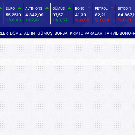
EURO
ALTIN ONS
GÜMÜŞ
BONO
PETROL
BITCOIN
55,2510
4.342,09
97,57
41,30
82,21
64.867,
+%0,43
+%2,41
+%3,57
%-0,55
%-0,34
%-0,21
RLER
DÖVİZ
ALTIN
GÜMÜŞ
BORSA
KRİPTO PARALAR
TAHVİL-BONO-