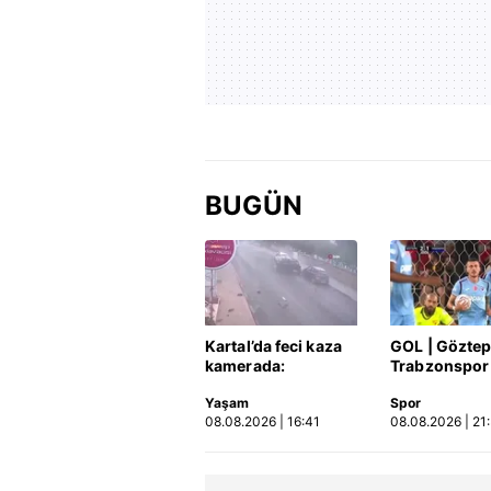
BUGÜN
Kartal’da feci kaza
GOL | Göztep
kamerada:
Trabzonspor
Kontrolden çıkan
Yaşam
Spor
otomobil araçlara
08.08.2026 | 16:41
08.08.2026 | 21
çarpıp böyle takla
attı | Video