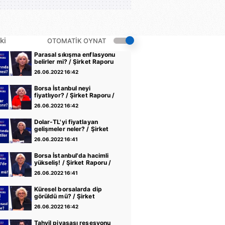
ki
OTOMATİK OYNAT
Parasal sıkışma enflasyonu
belirler mi? / Şirket Raporu
/ 21.06.2022
26.06.2022 16:42
Borsa İstanbul neyi
fiyatlıyor? / Şirket Raporu /
14.06.2022
26.06.2022 16:42
Dolar-TL'yi fiyatlayan
gelişmeler neler? / Şirket
Raporu / 07.06.2022
26.06.2022 16:41
Borsa İstanbul'da hacimli
yükseliş! / Şirket Raporu /
31.05.2022
26.06.2022 16:41
Küresel borsalarda dip
görüldü mü? / Şirket
Raporu / 24.05.2022
26.06.2022 16:42
Tahvil piyasası resesyonu