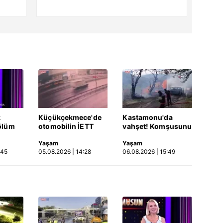
k
Küçükçekmece'de
Kastamonu'da
ölüm
otomobilin İETT
vahşet! Komşusunu
otobüsüne çarptığı
öldürüp evini ve
Yaşam
Yaşam
Video
kaza kamerada |
aracını ateşe verdi |
:45
05.08.2026 | 14:28
06.08.2026 | 15:49
Video
Video