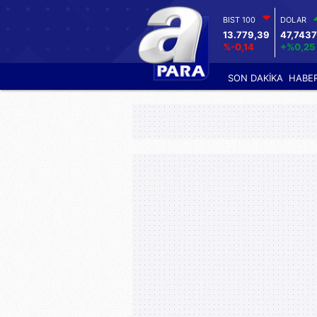
BIST 100
DOLAR
13.779,39
47,7437
%-0,14
+%0,25
SON DAKİKA
HABE