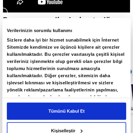
Resesyon endişeleri petrolü
nasıl etkiliyor? / Şirket Raporu /
Verilerinizin sorumlu kullanımı
10.05.2022
Sizlere daha iyi bir hizmet sunabilmek için İnternet
Sitemizde kendimize ve üçüncü kişilere ait çerezler
kullanılmaktadır. Bu çerezler vasıtasıyla çeşitli kişisel
verileriniz işlenmekte olup gerekli olan çerezler bilgi
Giriş Tarihi: 26.06.2022 16:42
toplumu hizmetlerinin sunulması amacıyla
Sıradaki
OTOMATİK OYNAT
kullanılmaktadır. Diğer çerezler, sitemizin daha
işlevsel kılınması ve kişiselleştirilmesi ve sizlere
Parasal sıkışma
yönelik reklam/pazarlama faaliyetlerinin yapılması,
enflasyonu
belirler mi? /
amaçlarıyla sınırlı olarak açık rızanız dahilinde
Şirket Raporu /
kullanılacaktır. Çerezlere ilişkin tercihlerinizi çerez
21.06.2022
paneli vasıtasıyla belirleyebilirsiniz. Çerezlere ilişkin
Tümünü Kabul Et
detaylı bilgi için Ayarlar butonuna tıklayabilir,
Çerez
Bilgilendirme
Metnimizi ziyaret edebilirsiniz.
Kişiselleştir
6698 sayılı Kişisel Verilerin Korunması Kanunu