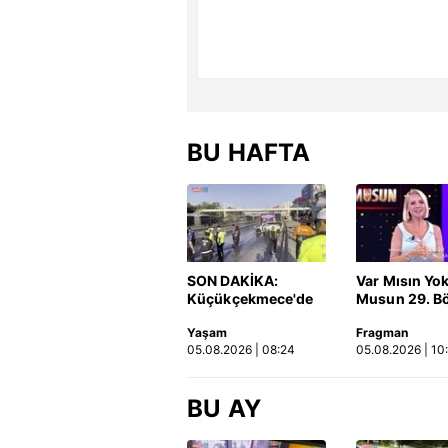
BU HAFTA
SON DAKİKA:
Var Mısın Yo
Küçükçekmece'de
Musun 29. B
korkunç kaza!
Fragmanı
Yaşam
Fragman
Otomobil, İETT
yayınlandı | 
05.08.2026 | 08:24
05.08.2026 | 10
otobüsüne çarptı: 3
kişi hayatını
kaybetti | Video
BU AY