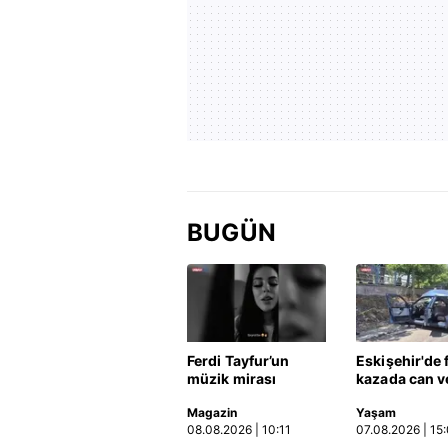
BUGÜN
Ferdi Tayfur’un
Eskişehir'de 
müzik mirası
kazada can v
torununda hayat
kadının cena
Magazin
Yaşam
buldu! Sesi olay
sıkıştığı araç
08.08.2026 | 10:11
07.08.2026 | 15
oldu | Video
güçlükle çıkar