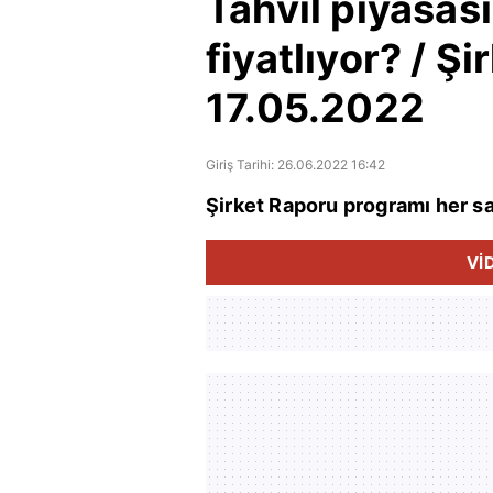
Tahvil piyasas
fiyatlıyor? / Ş
17.05.2022
Giriş Tarihi: 26.06.2022 16:42
Şirket Raporu programı her sa
Vİ