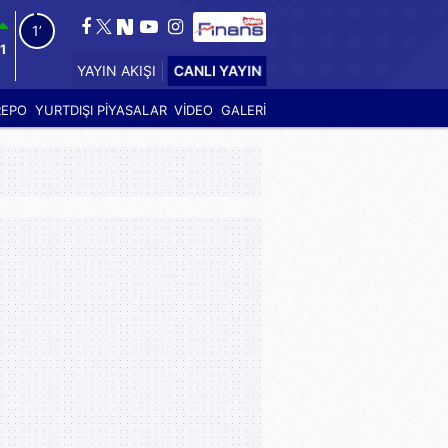
0’
1
CANLI YAYIN
YAYIN AKIŞI
REPO
YURTDIŞI PİYASALAR
VİDEO
GALERİ