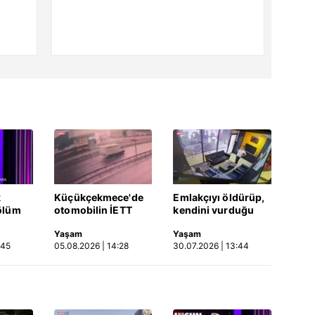
k
Küçükçekmece'de
Emlakçıyı öldürüp,
ölüm
otomobilin İETT
kendini vurduğu
otobüsüne çarptığı
olayın görüntüsü
Yaşam
Yaşam
Video
kaza kamerada |
ortaya çıktı | Video
:45
05.08.2026 | 14:28
30.07.2026 | 13:44
Video