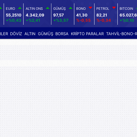
EURO
ALTIN ONS
GÜMÜŞ
BONO
PETROL
BITCOIN
55,2510
4.342,09
97,57
41,30
82,21
65.027,6
+%0,43
+%2,41
+%3,57
%-0,55
%-0,34
+%0,10
RLER
DÖVİZ
ALTIN
GÜMÜŞ
BORSA
KRİPTO PARALAR
TAHVİL-BONO-