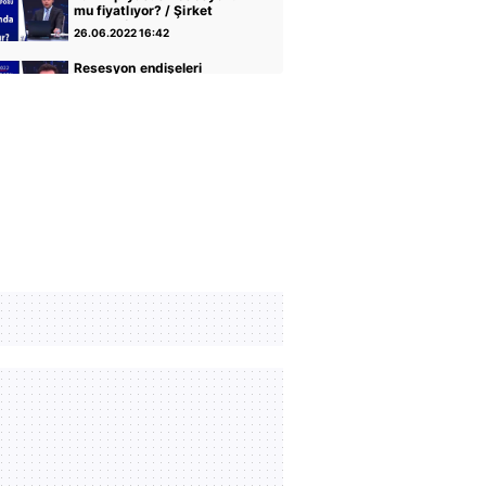
mu fiyatlıyor? / Şirket
Raporu / 17.05.2022
26.06.2022 16:42
Resesyon endişeleri
petrolü nasıl etkiliyor? /
Şirket Raporu /
26.06.2022 16:42
10.05.2022
Dolar/Yen paritesinde
yükseliş sürecek mi? /
Şirket Raporu /
26.06.2022 16:42
26.04.2022
IMF büyüme tahminleri
piyasayı nasıl etkiledi? /
Şirket Raporu /
26.06.2022 16:41
19.04.2022
BIST 100'deki yükselişte
bankaların etkisi / Şirket
Raporu / 12.04.2022
26.06.2022 16:42
Dolar endeksi 100
seviyesini aşar mı? / Şirket
Raporu / 05.04.2022
26.06.2022 16:41
Euro-Dolar partisinde yön
ne olacak? / Şirket Raporu
/ 29.03.2022
26.06.2022 16:41