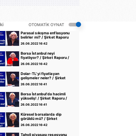
ki
OTOMATİK OYNAT
Parasal sıkışma enflasyonu
belirler mi? / Şirket Raporu
/ 21.06.2022
26.06.2022 16:42
Borsa İstanbul neyi
fiyatlıyor? / Şirket Raporu /
14.06.2022
26.06.2022 16:42
Dolar-TL'yi fiyatlayan
gelişmeler neler? / Şirket
Raporu / 07.06.2022
26.06.2022 16:41
Borsa İstanbul'da hacimli
yükseliş! / Şirket Raporu /
31.05.2022
26.06.2022 16:41
Küresel borsalarda dip
görüldü mü? / Şirket
Raporu / 24.05.2022
26.06.2022 16:42
Tahvil piyasası resesyonu