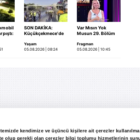
omobil
SON DAKİKA:
Var Mısın Yok
rpıştı:
Küçükçekmece'de
Musun 29. Bölüm
işi
korkunç kaza!
Fragmanı
Yaşam
Fragman
etti!
Otomobil, İETT
yayınlandı | Video
51
05.08.2026 | 08:24
05.08.2026 | 10:45
merada
otobüsüne çarptı: 3
kişi hayatını
kaybetti | Video
itemizde kendimize ve üçüncü kişilere ait çerezler kullanılma
ekte olup gerekli olan çerezler bilgi toplumu hizmetlerinin su