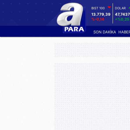
BIST 100
DOLAR
13.779,39
47,7437
%-0,14
+%0,25
SON DAKİKA
HABE