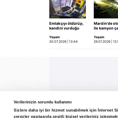
Emlakçıyı öldürüp,
Mardin'de ot
kendini vurduğu
ile kamyon ça
olayın görüntüsü
2'si çocuk 3 k
Yaşam
Yaşam
ortaya çıktı | Video
hayatını kayb
30.07.2026 | 13:44
29.07.2026 | 12:
Kaza anı ka
Verilerinizin sorumlu kullanımı
Sizlere daha iyi bir hizmet sunabilmek için İnternet S
çerezler vasıtasıyla çeşitli kişisel verileriniz işlenm