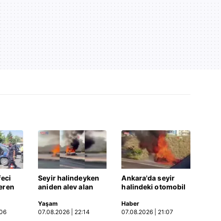
feci
Seyir halindeyken
Ankara'da seyir
eren
aniden alev alan
halindeki otomobil
zesi
otomobildeki 4 kişi
alev aldı
Yaşam
Haber
tan
yaralandı
:06
07.08.2026 | 22:14
07.08.2026 | 21:07
ıldı |