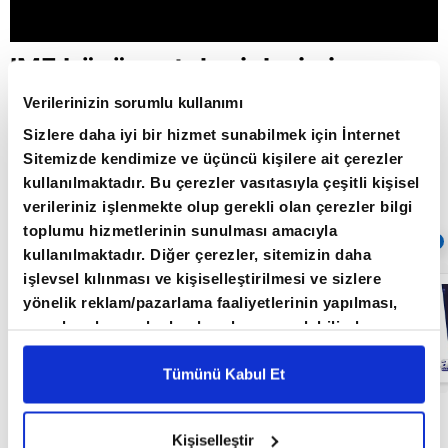
IMF büyüme tahminleri piyasayı
nasıl etkiledi? / Şirket Raporu /
Verilerinizin sorumlu kullanımı
19.04.2022
Sizlere daha iyi bir hizmet sunabilmek için İnternet
Sitemizde kendimize ve üçüncü kişilere ait çerezler
kullanılmaktadır. Bu çerezler vasıtasıyla çeşitli kişisel
verileriniz işlenmekte olup gerekli olan çerezler bilgi
Giriş Tarihi: 26.06.2022 16:41
toplumu hizmetlerinin sunulması amacıyla
Sıradaki
OTOMATİK OYNAT
kullanılmaktadır. Diğer çerezler, sitemizin daha
işlevsel kılınması ve kişiselleştirilmesi ve sizlere
Parasal sıkışma
yönelik reklam/pazarlama faaliyetlerinin yapılması,
enflasyonu
belirler mi? /
amaçlarıyla sınırlı olarak açık rızanız dahilinde
Şirket Raporu /
kullanılacaktır. Çerezlere ilişkin tercihlerinizi çerez
21.06.2022
paneli vasıtasıyla belirleyebilirsiniz. Çerezlere ilişkin
Tümünü Kabul Et
detaylı bilgi için Ayarlar butonuna tıklayabilir,
Çerez
Bilgilendirme
Metnimizi ziyaret edebilirsiniz.
Kişiselleştir
6698 sayılı Kişisel Verilerin Korunması Kanunu