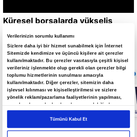
Küresel borsalarda yükseliş
sürer mi? / Şirket Raporu /
Verilerinizin sorumlu kullanımı
23.11.2021
Sizlere daha iyi bir hizmet sunabilmek için İnternet
Sitemizde kendimize ve üçüncü kişilere ait çerezler
kullanılmaktadır. Bu çerezler vasıtasıyla çeşitli kişisel
Giriş Tarihi: 26.06.2022 16:42
verileriniz işlenmekte olup gerekli olan çerezler bilgi
Sıradaki
OTOMATİK OYNAT
toplumu hizmetlerinin sunulması amacıyla
kullanılmaktadır. Diğer çerezler, sitemizin daha
Parasal sıkışma
işlevsel kılınması ve kişiselleştirilmesi ve sizlere
enflasyonu
yönelik reklam/pazarlama faaliyetlerinin yapılması,
belirler mi? /
Şirket Raporu /
amaçlarıyla sınırlı olarak açık rızanız dahilinde
21.06.2022
kullanılacaktır. Çerezlere ilişkin tercihlerinizi çerez
paneli vasıtasıyla belirleyebilirsiniz. Çerezlere ilişkin
Tümünü Kabul Et
detaylı bilgi için Ayarlar butonuna tıklayabilir,
Çerez
Şirket Raporu programı her salı saat 20.00'da A
Bilgilendirme
Metnimizi ziyaret edebilirsiniz.
Para'da