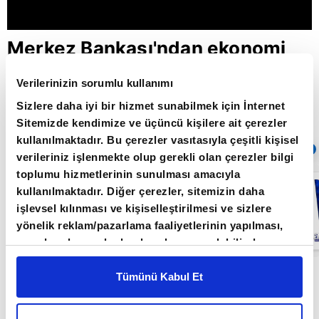
Merkez Bankası'ndan ekonomi
zirvesi / Aklın Yolu / 06.12.2021
Verilerinizin sorumlu kullanımı
Sizlere daha iyi bir hizmet sunabilmek için İnternet
Sitemizde kendimize ve üçüncü kişilere ait çerezler
Giriş Tarihi: 26.06.2022 16:22
kullanılmaktadır. Bu çerezler vasıtasıyla çeşitli kişisel
Sıradaki
OTOMATİK OYNAT
verileriniz işlenmekte olup gerekli olan çerezler bilgi
toplumu hizmetlerinin sunulması amacıyla
FED bu yıl ne
kullanılmaktadır. Diğer çerezler, sitemizin daha
kadar faiz
artırır? / Aklın
işlevsel kılınması ve kişiselleştirilmesi ve sizlere
Yolu /
yönelik reklam/pazarlama faaliyetlerinin yapılması,
20.06.2022
amaçlarıyla sınırlı olarak açık rızanız dahilinde
kullanılacaktır. Çerezlere ilişkin tercihlerinizi çerez
Aklın Yolu Programı Orkun Gödek'in sunumuyla
paneli vasıtasıyla belirleyebilirsiniz. Çerezlere ilişkin
Tümünü Kabul Et
detaylı bilgi için Ayarlar butonuna tıklayabilir,
Çerez
Işık Ökte ve Mert Yılmaz'ın katkılarıyla her
Bilgilendirme
Metnimizi ziyaret edebilirsiniz.
Pazartesi 20.00' da A Para'da