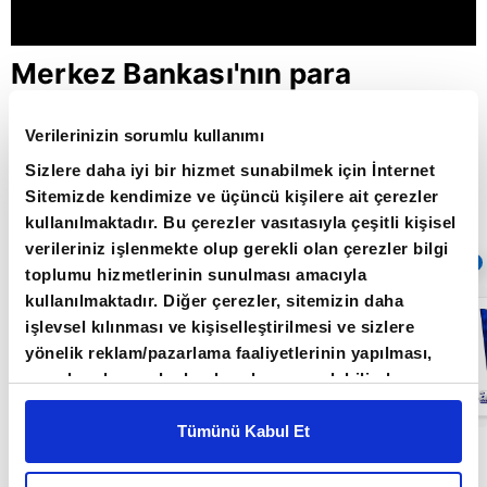
Merkez Bankası'nın para
politikasında beklentiler neler? /
Verilerinizin sorumlu kullanımı
Aklın Yolu / 16.08.2021
Sizlere daha iyi bir hizmet sunabilmek için İnternet
Sitemizde kendimize ve üçüncü kişilere ait çerezler
kullanılmaktadır. Bu çerezler vasıtasıyla çeşitli kişisel
Giriş Tarihi: 26.06.2022 16:22
verileriniz işlenmekte olup gerekli olan çerezler bilgi
Sıradaki
OTOMATİK OYNAT
toplumu hizmetlerinin sunulması amacıyla
kullanılmaktadır. Diğer çerezler, sitemizin daha
FED bu yıl ne
işlevsel kılınması ve kişiselleştirilmesi ve sizlere
kadar faiz
artırır? / Aklın
yönelik reklam/pazarlama faaliyetlerinin yapılması,
Yolu /
amaçlarıyla sınırlı olarak açık rızanız dahilinde
20.06.2022
kullanılacaktır. Çerezlere ilişkin tercihlerinizi çerez
paneli vasıtasıyla belirleyebilirsiniz. Çerezlere ilişkin
Tümünü Kabul Et
Aklın Yolu Programı Orkun Gödek'in sunumuyla
detaylı bilgi için Ayarlar butonuna tıklayabilir,
Çerez
Bilgilendirme
Metnimizi ziyaret edebilirsiniz.
Işık Ökte ve Mert Yılmaz'ın katkılarıyla her