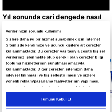
Yıl sonunda cari dengede nasıl
bir tablo oluşacak? / Aklın Yolu /
Verilerinizin sorumlu kullanımı
23.08.2021
Sizlere daha iyi bir hizmet sunabilmek için İnternet
Sitemizde kendimize ve üçüncü kişilere ait çerezler
kullanılmaktadır. Bu çerezler vasıtasıyla çeşitli kişisel
Giriş Tarihi: 26.06.2022 16:23
verileriniz işlenmekte olup gerekli olan çerezler bilgi
Sıradaki
OTOMATİK OYNAT
toplumu hizmetlerinin sunulması amacıyla
kullanılmaktadır. Diğer çerezler, sitemizin daha
FED bu yıl ne
işlevsel kılınması ve kişiselleştirilmesi ve sizlere
kadar faiz
artırır? / Aklın
yönelik reklam/pazarlama faaliyetlerinin yapılması,
Yolu /
amaçlarıyla sınırlı olarak açık rızanız dahilinde
20.06.2022
kullanılacaktır. Çerezlere ilişkin tercihlerinizi çerez
paneli vasıtasıyla belirleyebilirsiniz. Çerezlere ilişkin
Tümünü Kabul Et
Aklın Yolu Programı Orkun Gödek'in sunumuyla
detaylı bilgi için Ayarlar butonuna tıklayabilir,
Çerez
Bilgilendirme
Metnimizi ziyaret edebilirsiniz.
Işık Ökte ve Mert Yılmaz'ın katkılarıyla her