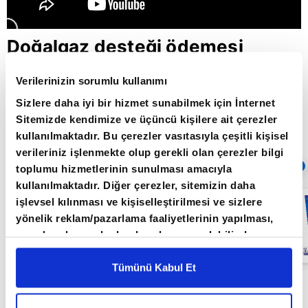
Doğalgaz desteği ödemesi
başladı / Paranın Rotası /
Verilerinizin sorumlu kullanımı
23.03.2022
Sizlere daha iyi bir hizmet sunabilmek için İnternet
Sitemizde kendimize ve üçüncü kişilere ait çerezler
kullanılmaktadır. Bu çerezler vasıtasıyla çeşitli kişisel
Giriş Tarihi: 30.05.2022 10:12
verileriniz işlenmekte olup gerekli olan çerezler bilgi
Sıradaki
OTOMATİK OYNAT
toplumu hizmetlerinin sunulması amacıyla
kullanılmaktadır. Diğer çerezler, sitemizin daha
Küresel
işlevsel kılınması ve kişiselleştirilmesi ve sizlere
piyasalarda
yönelik reklam/pazarlama faaliyetlerinin yapılması,
resesyon
endişesi /
amaçlarıyla sınırlı olarak açık rızanız dahilinde
Paranın Rotası /
kullanılacaktır. Çerezlere ilişkin tercihlerinizi çerez
27.05.2022
paneli vasıtasıyla belirleyebilirsiniz. Çerezlere ilişkin
Tümünü Kabul Et
detaylı bilgi için Ayarlar butonuna tıklayabilir,
Çerez
Paranın Rotası programı hafta içi her gün
Bilgilendirme
Metnimizi ziyaret edebilirsiniz.
09.00'da A Para'da