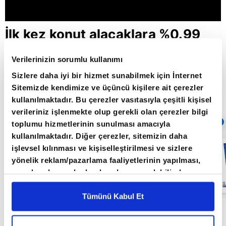
İlk kez konut alacaklara %0.99
faizle kredi / Paranın Rotası /
Verilerinizin sorumlu kullanımı
10.05.2022
Sizlere daha iyi bir hizmet sunabilmek için İnternet
Sitemizde kendimize ve üçüncü kişilere ait çerezler
kullanılmaktadır. Bu çerezler vasıtasıyla çeşitli kişisel
Giriş Tarihi: 30.05.2022 10:12
verileriniz işlenmekte olup gerekli olan çerezler bilgi
Sıradaki
OTOMATİK OYNAT
toplumu hizmetlerinin sunulması amacıyla
kullanılmaktadır. Diğer çerezler, sitemizin daha
Küresel
işlevsel kılınması ve kişiselleştirilmesi ve sizlere
piyasalarda
yönelik reklam/pazarlama faaliyetlerinin yapılması,
resesyon
endişesi /
amaçlarıyla sınırlı olarak açık rızanız dahilinde
Paranın Rotası /
kullanılacaktır. Çerezlere ilişkin tercihlerinizi çerez
27.05.2022
paneli vasıtasıyla belirleyebilirsiniz. Çerezlere ilişkin
Tümünü Kabul Et
detaylı bilgi için Ayarlar butonuna tıklayabilir,
Çerez
Paranın Rotası programı hafta içi her gün
Bilgilendirme
Metnimizi ziyaret edebilirsiniz.
09.00'da A Para'da