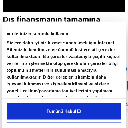
Dış finansmanın tamamına
hazine garantisi / Paranın Rotası
Verilerinizin sorumlu kullanımı
/ 28.04.2022
Sizlere daha iyi bir hizmet sunabilmek için İnternet
Sitemizde kendimize ve üçüncü kişilere ait çerezler
kullanılmaktadır. Bu çerezler vasıtasıyla çeşitli kişisel
Giriş Tarihi: 30.05.2022 10:12
verileriniz işlenmekte olup gerekli olan çerezler bilgi
Sıradaki
OTOMATİK OYNAT
toplumu hizmetlerinin sunulması amacıyla
kullanılmaktadır. Diğer çerezler, sitemizin daha
Küresel
işlevsel kılınması ve kişiselleştirilmesi ve sizlere
piyasalarda
yönelik reklam/pazarlama faaliyetlerinin yapılması,
resesyon
endişesi /
amaçlarıyla sınırlı olarak açık rızanız dahilinde
Paranın Rotası /
kullanılacaktır. Çerezlere ilişkin tercihlerinizi çerez
27.05.2022
paneli vasıtasıyla belirleyebilirsiniz. Çerezlere ilişkin
Tümünü Kabul Et
detaylı bilgi için Ayarlar butonuna tıklayabilir,
Çerez
Paranın Rotası programı hafta içi her gün
Bilgilendirme
Metnimizi ziyaret edebilirsiniz.
09.00'da A Para'da