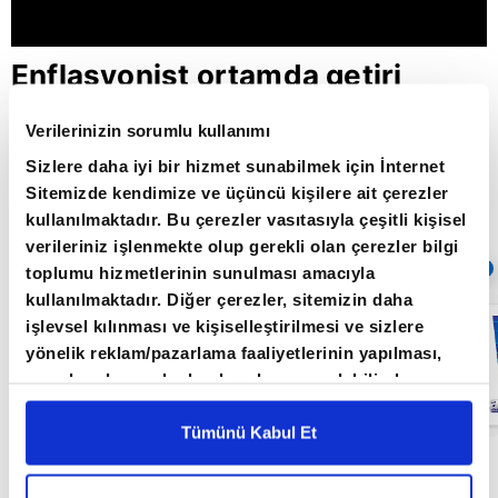
Enflasyonist ortamda getiri
arayışı / Paranın Rotası /
Verilerinizin sorumlu kullanımı
18.05.2022
Sizlere daha iyi bir hizmet sunabilmek için İnternet
Sitemizde kendimize ve üçüncü kişilere ait çerezler
kullanılmaktadır. Bu çerezler vasıtasıyla çeşitli kişisel
Giriş Tarihi: 30.05.2022 10:12
verileriniz işlenmekte olup gerekli olan çerezler bilgi
Sıradaki
OTOMATİK OYNAT
toplumu hizmetlerinin sunulması amacıyla
kullanılmaktadır. Diğer çerezler, sitemizin daha
Küresel
işlevsel kılınması ve kişiselleştirilmesi ve sizlere
piyasalarda
yönelik reklam/pazarlama faaliyetlerinin yapılması,
resesyon
endişesi /
amaçlarıyla sınırlı olarak açık rızanız dahilinde
Paranın Rotası /
kullanılacaktır. Çerezlere ilişkin tercihlerinizi çerez
27.05.2022
paneli vasıtasıyla belirleyebilirsiniz. Çerezlere ilişkin
Tümünü Kabul Et
detaylı bilgi için Ayarlar butonuna tıklayabilir,
Çerez
Paranın Rotası programı hafta içi her gün
Bilgilendirme
Metnimizi ziyaret edebilirsiniz.
09.00'da A Para'da