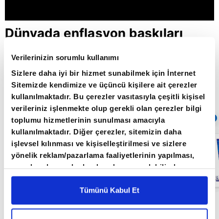
Dünyada enflasyon baskıları
artıyor / Paranın Rotası /
Verilerinizin sorumlu kullanımı
09.05.2022
Sizlere daha iyi bir hizmet sunabilmek için İnternet
Sitemizde kendimize ve üçüncü kişilere ait çerezler
kullanılmaktadır. Bu çerezler vasıtasıyla çeşitli kişisel
Giriş Tarihi: 30.05.2022 10:12
verileriniz işlenmekte olup gerekli olan çerezler bilgi
Sıradaki
OTOMATİK OYNAT
toplumu hizmetlerinin sunulması amacıyla
kullanılmaktadır. Diğer çerezler, sitemizin daha
Küresel
işlevsel kılınması ve kişiselleştirilmesi ve sizlere
piyasalarda
yönelik reklam/pazarlama faaliyetlerinin yapılması,
resesyon
endişesi /
amaçlarıyla sınırlı olarak açık rızanız dahilinde
Paranın Rotası /
kullanılacaktır. Çerezlere ilişkin tercihlerinizi çerez
27.05.2022
paneli vasıtasıyla belirleyebilirsiniz. Çerezlere ilişkin
Tümünü Kabul Et
detaylı bilgi için Ayarlar butonuna tıklayabilir,
Çerez
Paranın Rotası programı hafta içi her gün
Bilgilendirme
Metnimizi ziyaret edebilirsiniz.
09.00'da A Para'da