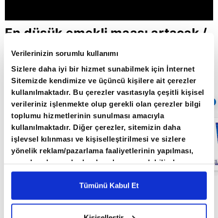
En düşük emekli maaşı artacak /
Paranın Rotası / 27.04.2022
Verilerinizin sorumlu kullanımı
Sizlere daha iyi bir hizmet sunabilmek için İnternet
Sitemizde kendimize ve üçüncü kişilere ait çerezler
Giriş Tarihi: 30.05.2022 10:12
kullanılmaktadır. Bu çerezler vasıtasıyla çeşitli kişisel
Sıradaki
OTOMATİK OYNAT
verileriniz işlenmekte olup gerekli olan çerezler bilgi
toplumu hizmetlerinin sunulması amacıyla
Küresel
kullanılmaktadır. Diğer çerezler, sitemizin daha
piyasalarda
işlevsel kılınması ve kişiselleştirilmesi ve sizlere
resesyon
endişesi /
yönelik reklam/pazarlama faaliyetlerinin yapılması,
Paranın Rotası /
amaçlarıyla sınırlı olarak açık rızanız dahilinde
27.05.2022
kullanılacaktır. Çerezlere ilişkin tercihlerinizi çerez
paneli vasıtasıyla belirleyebilirsiniz. Çerezlere ilişkin
Tümünü Kabul Et
Paranın Rotası programı hafta içi her gün
detaylı bilgi için Ayarlar butonuna tıklayabilir,
Çerez
09.00'da A Para'da
Bilgilendirme
Metnimizi ziyaret edebilirsiniz.
Kişiselleştir