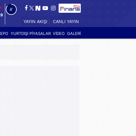
3’
99
YAYIN AKIŞI
CANLI YAYIN
REPO
YURTDIŞI PİYASALAR
VİDEO
GALERİ