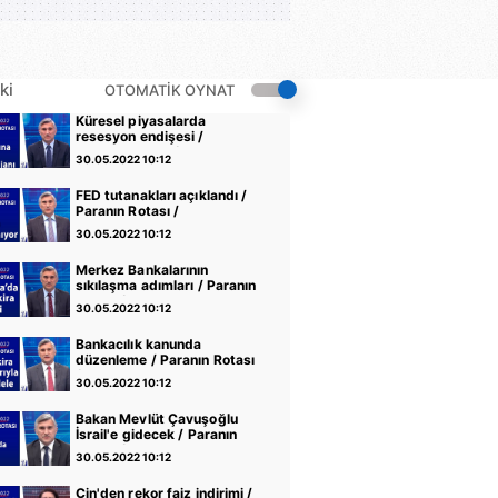
ki
OTOMATİK OYNAT
Küresel piyasalarda
resesyon endişesi /
Paranın Rotası /
30.05.2022 10:12
27.05.2022
FED tutanakları açıklandı /
Paranın Rotası /
26.05.2022
30.05.2022 10:12
Merkez Bankalarının
sıkılaşma adımları / Paranın
Rotası / 25.05.2022
30.05.2022 10:12
Bankacılık kanunda
düzenleme / Paranın Rotası
/ 24.05.2022
30.05.2022 10:12
Bakan Mevlüt Çavuşoğlu
İsrail'e gidecek / Paranın
Rotası / 20.05.2022
30.05.2022 10:12
Çin'den rekor faiz indirimi /