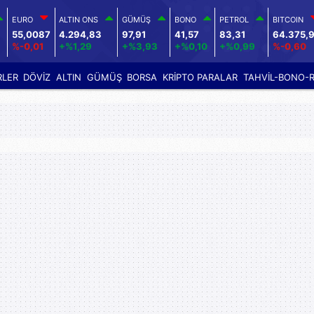
EURO
ALTIN ONS
GÜMÜŞ
BONO
PETROL
BITCOIN
55,0087
4.294,83
97,91
41,57
83,31
64.375,
%-0,01
+%1,29
+%3,93
+%0,10
+%0,99
%-0,60
RLER
DÖVİZ
ALTIN
GÜMÜŞ
BORSA
KRİPTO PARALAR
TAHVİL-BONO-