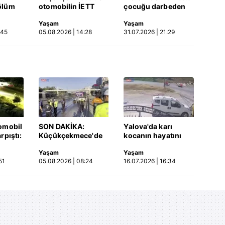
ölüm
otomobilin İETT
çocuğu darbeden
otobüsüne çarptığı
şüpheli gözaltında
Yaşam
Yaşam
Video
kaza kamerada |
:45
05.08.2026 | 14:28
31.07.2026 | 21:29
Video
omobil
SON DAKİKA:
Yalova'da karı
rpıştı:
Küçükçekmece'de
kocanın hayatını
işi
korkunç kaza!
kaybettiği feci
Yaşam
Yaşam
etti!
Otomobil, İETT
motosiklet kazası
51
05.08.2026 | 08:24
16.07.2026 | 16:34
merada
otobüsüne çarptı: 3
saniye saniye
kişi hayatını
kameraya yansıdı |
kaybetti | Video
Video