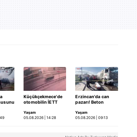
a
Küçükçekmece'de
Erzincan'da can
şusunu
otomobilin İETT
pazarı! Beton
 ve
otobüsüne çarptığı
mikseri ile çarpışan
Yaşam
Yaşam
verdi |
kaza kamerada |
SUV'da anne ve
:49
05.08.2026 | 14:28
05.08.2026 | 09:13
Video
kızları ağır
yaralandı | Video