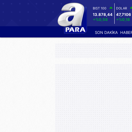
BIST 100
DOLAR
13.878,44
47,7106
+%0,58
+%0,18
SON DAKİKA
HABE