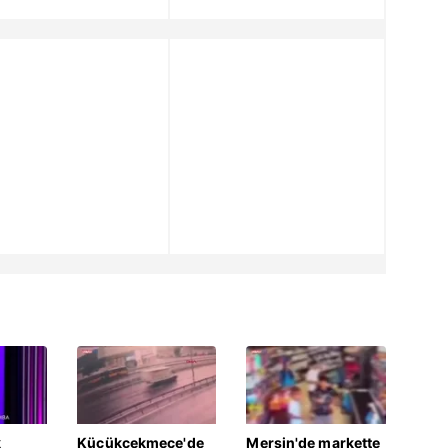
k
Küçükçekmece'de
Mersin'de markette