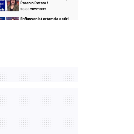
Paranın Rotası /
20.05.2022
30.05.2022 10:12
Enflasyonist ortamda getiri
arayışı / Paranın Rotası /
18.05.2022
30.05.2022 10:12
Zorunlu trafik sigortasında
düzenleme / Paranın Rotası
/ 17.05.2022
30.05.2022 10:12
Hindistan buğday
ihracatını durdurdu /
Paranın Rotası /
30.05.2022 10:12
16.05.2022
Vatandaşlığa kabul
şartlarında değişiklik /
Paranın Rotası /
30.05.2022 10:12
13.05.2022
ABD Türkiye'ye F-16
satışını gündemine aldı /
Paranın Rotası /
30.05.2022 10:12
12.05.2022
Dolar diğer para birimlerine
karşı değer kazanıyor /
Paranın Rotası /
30.05.2022 10:12
11.05.2022