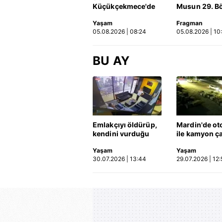
Küçükçekmece'de
Musun 29. B
korkunç kaza!
Fragmanı
Yaşam
Fragman
Otomobil, İETT
yayınlandı | 
05.08.2026 | 08:24
05.08.2026 | 10
otobüsüne çarptı: 3
kişi hayatını
kaybetti | Video
BU AY
Emlakçıyı öldürüp,
Mardin'de ot
kendini vurduğu
ile kamyon ça
olayın görüntüsü
2'si çocuk 3 k
Yaşam
Yaşam
ortaya çıktı | Video
hayatını kayb
30.07.2026 | 13:44
29.07.2026 | 12:
Kaza anı ka