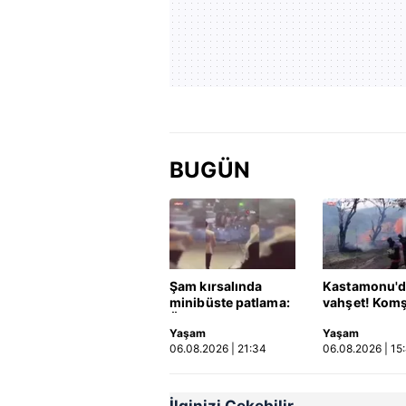
BUGÜN
Şam kırsalında
Kastamonu'd
minibüste patlama:
vahşet! Kom
Ölü ve yaralılar var
öldürüp evini
Yaşam
Yaşam
aracını ateşe 
06.08.2026 | 21:34
06.08.2026 | 15
Video