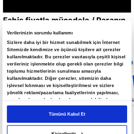
Fahiş fiyatla mücadele / Paranın
Rotası / 13.04.2022
Verilerinizin sorumlu kullanımı
Sizlere daha iyi bir hizmet sunabilmek için İnternet
Sitemizde kendimize ve üçüncü kişilere ait çerezler
Giriş Tarihi: 30.05.2022 10:12
kullanılmaktadır. Bu çerezler vasıtasıyla çeşitli kişisel
Sıradaki
OTOMATİK OYNAT
verileriniz işlenmekte olup gerekli olan çerezler bilgi
toplumu hizmetlerinin sunulması amacıyla
Küresel
kullanılmaktadır. Diğer çerezler, sitemizin daha
piyasalarda
işlevsel kılınması ve kişiselleştirilmesi ve sizlere
resesyon
endişesi /
yönelik reklam/pazarlama faaliyetlerinin yapılması,
Paranın Rotası /
amaçlarıyla sınırlı olarak açık rızanız dahilinde
27.05.2022
kullanılacaktır. Çerezlere ilişkin tercihlerinizi çerez
paneli vasıtasıyla belirleyebilirsiniz. Çerezlere ilişkin
Tümünü Kabul Et
Paranın Rotası programı hafta içi her gün
detaylı bilgi için Ayarlar butonuna tıklayabilir,
Çerez
09.00'da A Para'da
Bilgilendirme
Metnimizi ziyaret edebilirsiniz.
Kişiselleştir