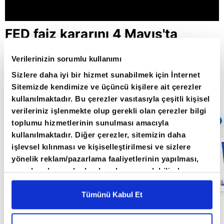
FED faiz kararını 4 Mayıs'ta
verecek / Paranın Rotası /
Verilerinizin sorumlu kullanımı
20.04.2022
Sizlere daha iyi bir hizmet sunabilmek için İnternet
Sitemizde kendimize ve üçüncü kişilere ait çerezler
kullanılmaktadır. Bu çerezler vasıtasıyla çeşitli kişisel
Giriş Tarihi: 30.05.2022 10:12
verileriniz işlenmekte olup gerekli olan çerezler bilgi
Sıradaki
OTOMATİK OYNAT
toplumu hizmetlerinin sunulması amacıyla
kullanılmaktadır. Diğer çerezler, sitemizin daha
Küresel
işlevsel kılınması ve kişiselleştirilmesi ve sizlere
piyasalarda
yönelik reklam/pazarlama faaliyetlerinin yapılması,
resesyon
endişesi /
amaçlarıyla sınırlı olarak açık rızanız dahilinde
Paranın Rotası /
kullanılacaktır. Çerezlere ilişkin tercihlerinizi çerez
27.05.2022
paneli vasıtasıyla belirleyebilirsiniz. Çerezlere ilişkin
Tümünü Kabul Et
detaylı bilgi için Ayarlar butonuna tıklayabilir,
Çerez
Paranın Rotası programı hafta içi her gün
Bilgilendirme
Metnimizi ziyaret edebilirsiniz.
09.00'da A Para'da