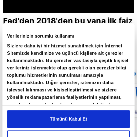
Fed'den 2018'den bu yana ilk faiz
artırımı / Paranın Rotası /
Verilerinizin sorumlu kullanımı
17.03.2022
Sizlere daha iyi bir hizmet sunabilmek için İnternet
Sitemizde kendimize ve üçüncü kişilere ait çerezler
kullanılmaktadır. Bu çerezler vasıtasıyla çeşitli kişisel
Giriş Tarihi: 30.05.2022 10:12
verileriniz işlenmekte olup gerekli olan çerezler bilgi
Sıradaki
OTOMATİK OYNAT
toplumu hizmetlerinin sunulması amacıyla
kullanılmaktadır. Diğer çerezler, sitemizin daha
Küresel
işlevsel kılınması ve kişiselleştirilmesi ve sizlere
piyasalarda
yönelik reklam/pazarlama faaliyetlerinin yapılması,
resesyon
endişesi /
amaçlarıyla sınırlı olarak açık rızanız dahilinde
Paranın Rotası /
kullanılacaktır. Çerezlere ilişkin tercihlerinizi çerez
27.05.2022
paneli vasıtasıyla belirleyebilirsiniz. Çerezlere ilişkin
Tümünü Kabul Et
detaylı bilgi için Ayarlar butonuna tıklayabilir,
Çerez
Paranın Rotası programı hafta içi her gün
Bilgilendirme
Metnimizi ziyaret edebilirsiniz.
09.00'da A Para'da