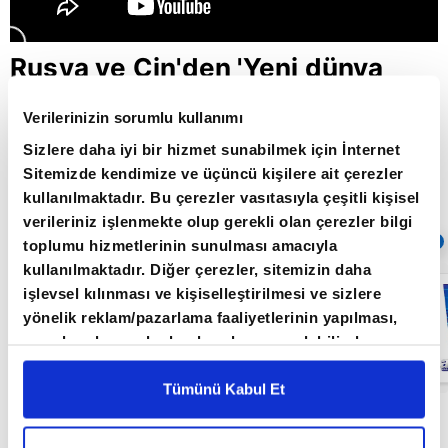
Rusya ve Çin'den 'Yeni dünya
düzeni kurma' mesajı / Paranın
Verilerinizin sorumlu kullanımı
Rotası / 31.03.2022
Sizlere daha iyi bir hizmet sunabilmek için İnternet
Sitemizde kendimize ve üçüncü kişilere ait çerezler
kullanılmaktadır. Bu çerezler vasıtasıyla çeşitli kişisel
Giriş Tarihi: 30.05.2022 10:12
verileriniz işlenmekte olup gerekli olan çerezler bilgi
Sıradaki
OTOMATİK OYNAT
toplumu hizmetlerinin sunulması amacıyla
kullanılmaktadır. Diğer çerezler, sitemizin daha
Küresel
işlevsel kılınması ve kişiselleştirilmesi ve sizlere
piyasalarda
yönelik reklam/pazarlama faaliyetlerinin yapılması,
resesyon
endişesi /
amaçlarıyla sınırlı olarak açık rızanız dahilinde
Paranın Rotası /
kullanılacaktır. Çerezlere ilişkin tercihlerinizi çerez
27.05.2022
paneli vasıtasıyla belirleyebilirsiniz. Çerezlere ilişkin
Tümünü Kabul Et
detaylı bilgi için Ayarlar butonuna tıklayabilir,
Çerez
Paranın Rotası programı hafta içi her gün
Bilgilendirme
Metnimizi ziyaret edebilirsiniz.
09.00'da A Para'da